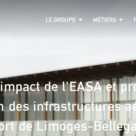
LE GROUPE
MÉTIERS
'impact de l'EASA et 
en des infrastructures 
ort de Limoges-Bellega