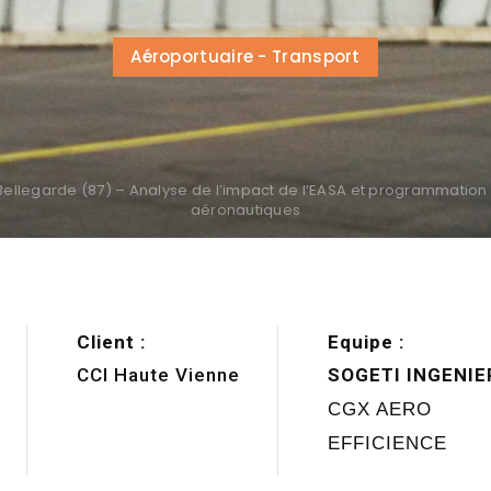
Aéroportuaire - Transport
llegarde (87) – Analyse de l’impact de l’EASA et programmation de
aéronautiques
Client :
Equipe :
CCI Haute Vienne
SOGETI INGENIER
CGX AERO
EFFICIENCE