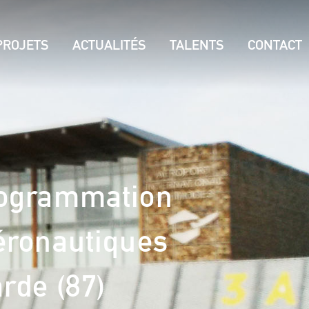
PROJETS
ACTUALITÉS
TALENTS
CONTACT
programmation
aéronautiques
rde (87)