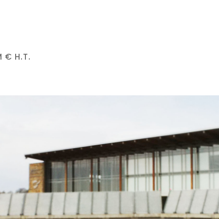
 € H.T.