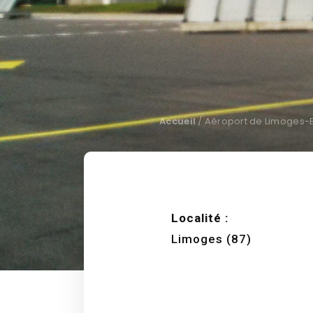
Accueil
/
Aéroport de Limoges-Be
Localité :
Limoges (87)