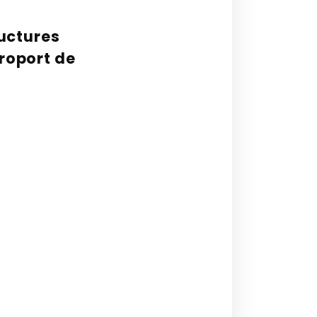
uctures
éroport de