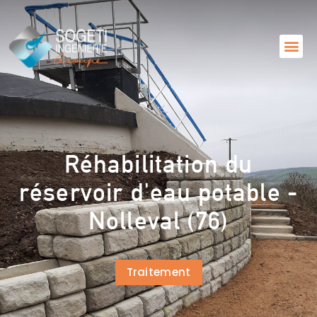
Réhabilitation du
réservoir d'eau potable -
Nolleval (76)
Traitement