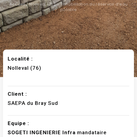
Accueil
/
Nolleval (76) – Réhabilitation du réservoir d’eau
potable
Localité :
Nolleval (76)
Client :
SAEPA du Bray Sud
Equipe :
SOGETI INGENIERIE Infra
mandataire