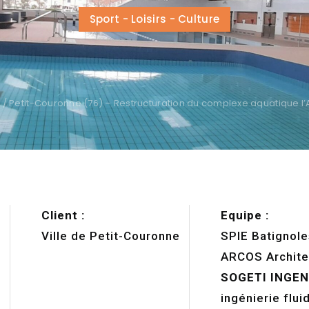
Sport - Loisirs - Culture
l
/
Petit-Couronne (76) – Restructuration du complexe aquatique l’
Client :
Equipe :
Ville de Petit-Couronne
SPIE Batignole
ARCOS Archite
SOGETI INGEN
ingénierie flui