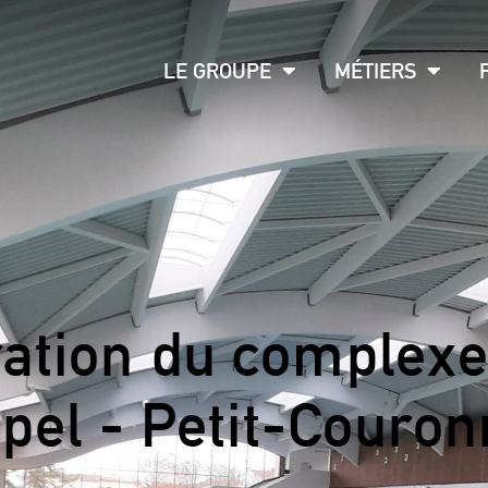
LE GROUPE
MÉTIERS
ration du complexe
ipel - Petit-Couron