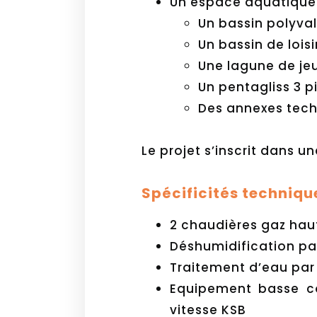
Un espace aquatique 
Un bassin polyva
Un bassin de lois
Une lagune de je
Un pentagliss 3 p
Des annexes tech
Le projet s’inscrit dans u
Spécificités techniqu
2 chaudières gaz hau
Déshumidification par
Traitement d’eau par
Equipement basse c
vitesse KSB