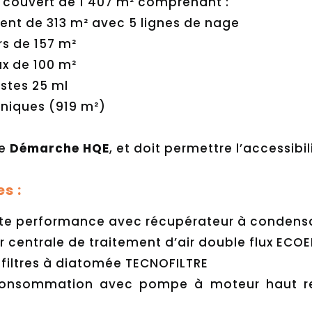
couvert de 1 407 m² comprenant :
lent de 313 m² avec 5 lignes de nage
irs de 157 m²
ux de 100 m²
istes 25 ml
niques (919 m²)
ne
Démarche HQE
, et doit permettre l’accessibil
es :
te performance avec récupérateur à condensa
 centrale de traitement d’air double flux ECO
 filtres à diatomée TECNOFILTRE
onsommation avec pompe à moteur haut re