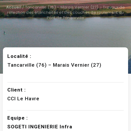
Accueil
/
Tancarville (76) – Marais Vernier (27) – Travaux de
réfection des étanchéités et des couches de roulement du
Pont de Tancarville
Localité :
Tancarville (76) – Marais Vernier (27)
Client :
CCI Le Havre
Equipe :
SOGETI INGENIERIE Infra