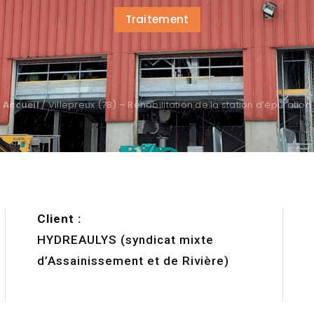
Traitement
Accueil
/
Villepreux (78) – Réhabilitation de la station d’épuration
Client :
HYDREAULYS (syndicat mixte
d’Assainissement et de Rivière)