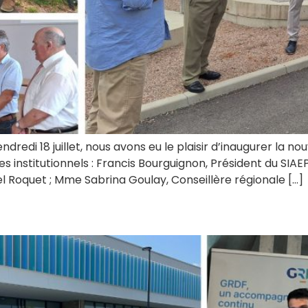
dredi 18 juillet, nous avons eu le plaisir d’inaugurer la n
 institutionnels : Francis Bourguignon, Président du SIAE
 Roquet ; Mme Sabrina Goulay, Conseillère régionale […]
s « Piscine »